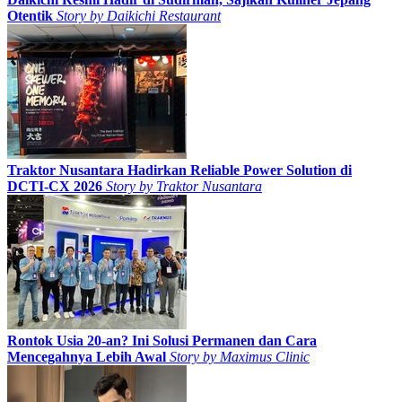
Otentik
Story by
Daikichi Restaurant
Traktor Nusantara Hadirkan Reliable Power Solution di
DCTI-CX 2026
Story by
Traktor Nusantara
Rontok Usia 20-an? Ini Solusi Permanen dan Cara
Mencegahnya Lebih Awal
Story by
Maximus Clinic