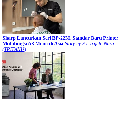
Sharp Luncurkan Seri BP-22M, Standar Baru Printer
Multifungsi A3 Mono di Asia
Story by
PT Trijata Nusa
(TRITANU)