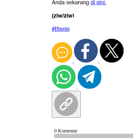
Anda sekarang
di sini.
(zlw/zlw)
#Bisnis