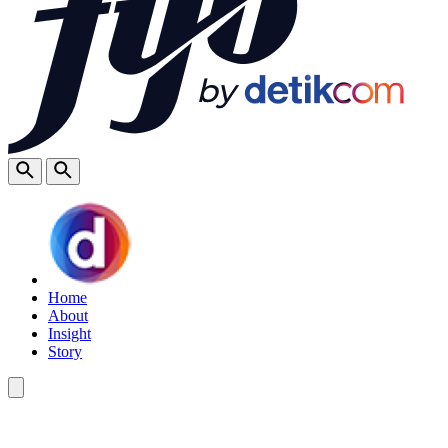
Home
About
Insight
Story